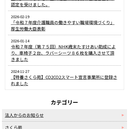
認定を受けました。
2026-02-19
「令和７年度介護職員の働きやすい職場環境づくり」
厚生労働大臣表彰
2026-01-14
令和７年度（第７５回）NHK歳末たすけあい助成によ
り、車椅子２台、ラバーシーツ８６枚を購入させて頂
きました
2024-11-27
【特養さくら苑】CO2CO2スマート宣言事業所に登録さ
れました
カテゴリー
法人からのお知らせ
さくら苑