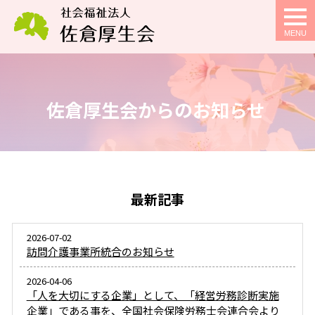
togg
navi
佐倉厚生会からのお知らせ
最新記事
2026-07-02
訪問介護事業所統合のお知らせ
2026-04-06
「人を大切にする企業」として、「経営労務診断実施
企業」である事を、全国社会保険労務士会連合会より